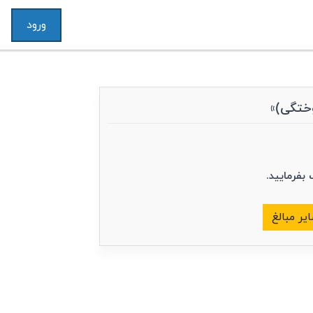
ورود
 بفرمایید.
یر مبالغ