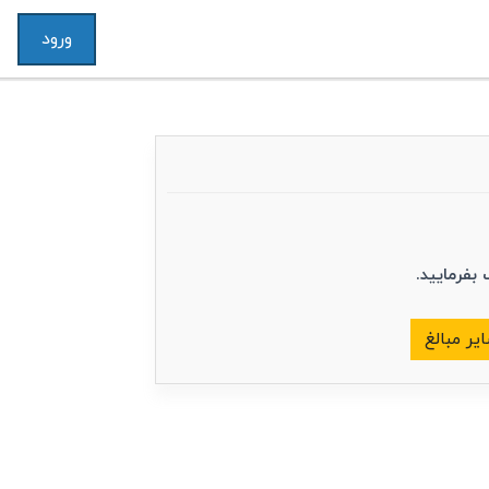
ورود
 بفرمایید.
یر مبالغ