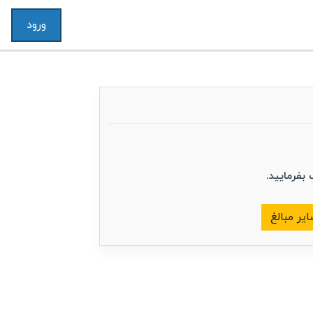
ورود
 بفرمایید.
یر مبالغ