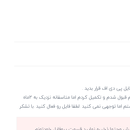
من طبق مراحل ازمون های قبلی این دو ازمون هم قبول شدم و تکمیل کردم اما متاسفانه نزدیک به ۲ماه
ما توجهی نمی کنید .لطفا فایل رو فعال کنید .با تشکر
یش وحتما ذخیره نمایید قسمت پروفایل خودتونم