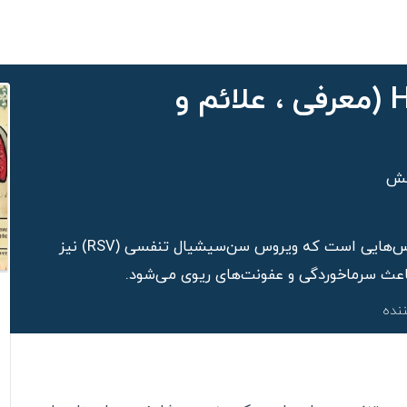
آشنایی با ویروس HMPV (معرفی ، علائم و
هش
ویروس HMPV چیست؟HMPV از خانواده‌ی ویروس‌هایی است که ویروس سن‌سیشیال تنفسی (RSV) نیز