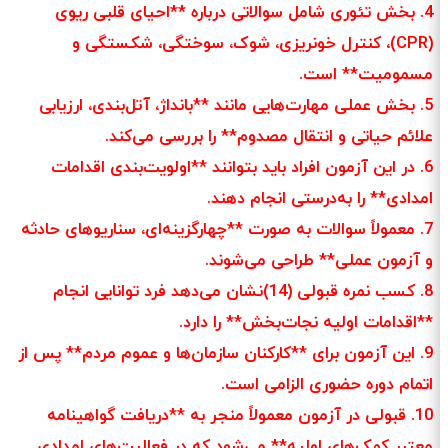
4. بخش تئوری شامل سوالاتی درباره **احیای قلبی ریوی
(CPR)، کنترل خونریزی، شوک، سوختگی، شکستگی و
مسمومیت** است.
5. بخش عملی مهارت‌هایی مانند **بانداژ، آتل‌بندی، ارزیابی
علائم حیاتی و انتقال مصدوم** را بررسی می‌کند.
6. در این آزمون افراد باید بتوانند **اولویت‌بندی اقدامات
امدادی** را به‌درستی انجام دهند.
7. معمولاً سوالات به صورت **چهارگزینه‌ای، سناریوهای حادثه
و آزمون عملی** طراحی می‌شوند.
8. کسب نمره قبولی (14)نشان می‌دهد فرد توانایی انجام
**اقدامات اولیه نجات‌بخش** را دارد.
9. این آزمون برای **کارکنان سازمان‌ها و عموم مردم** پس از
اتمام دوره حضوری الزامی است.
10. قبولی در آزمون معمولاً منجر به **دریافت گواهینامه
معتبر کمک‌های اولیه** می‌شود که در فعالیت‌های امدادی