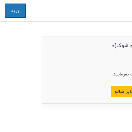
ورود
 بفرمایید.
یر مبالغ