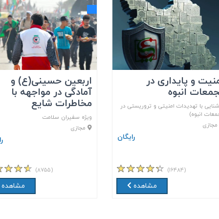
نیت و پایداری در
اربعین حسینی(ع) و
معات انبوه
آمادگی در مواجهه با
مخاطرات شایع
شنایی با تهدیدات امنیتی و تروریستی در
معات انبوه)
ویژه سفیران سلامت
جازی
مجازی
رایگان
ر
(۸۷۵۵)
(۱۶۴۸۴)
مشاهده
مشاهده