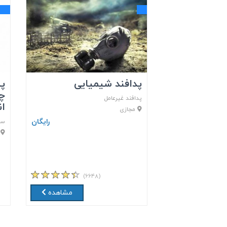
پدافند شیمیایی
پد
چر
پدافند غیرعامل
ان
مجازی
رایگان
ست
م
(۶۶۴۸)
مشاهده