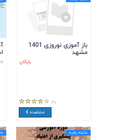
باز آموزی نوروزی 1401
آ
مشهد
اس
وی
رایگان
(۹)
مشاهده
خاتمه یافته
خا