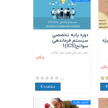
دوره پايه تخصصي
ژه
سيستم فرماندهي
سوانح(ICS)1
دفتر نمايندگي هلال احمر گوگان
رایگان
ایگان
(۰)
مشاهده
خاتمه یافته