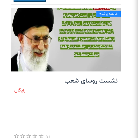
خاتمه یافته
نشست روسای شعب
رایگان
(۰)